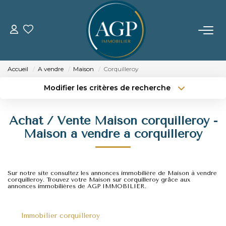
ACHETER
Accueil
A vendre
Maison
Corquilleroy
VENDRE
Modifier les critères de recherche
Type de transaction
Localisation
Acheter
Localisation
Estimer Votre Bien
Achat / Vente Maison corquilleroy -
Type de bien
Nos Biens Vendus
Sélectionnez...
Surface min
Maison a vendre à corquilleroy
Budget max
Plus de critères
LOUER
Sur notre site consultez les annonces immobilière de Maison à vendre
Créer une alerte
corquilleroy. Trouvez votre Maison sur corquilleroy grâce aux
annonces immobilières de AGP IMMOBILIER.
GERER
Immobilier corquilleroy
NOTRE AGENCE