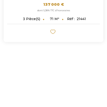
137 000 €
dont 5,38% TTC d'honoraires
71
M²
Réf :
21441
3
Pièce(s)