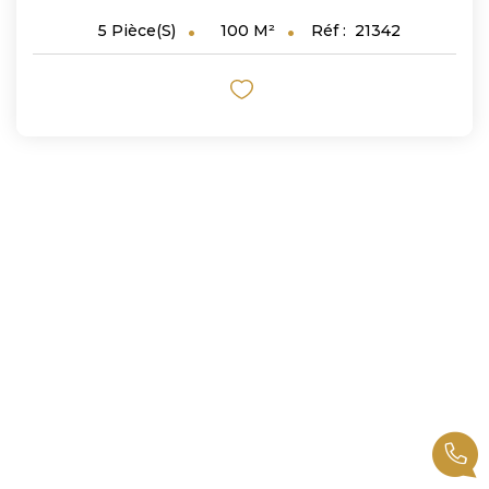
100
M²
Réf :
21342
5
Pièce(s)