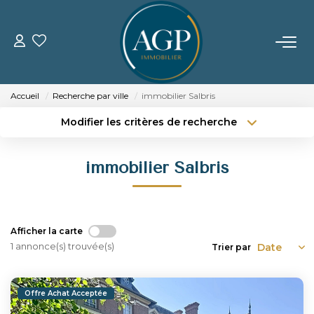
ACHETER
Accueil
Recherche par ville
immobilier Salbris
VENDRE
Modifier les critères de recherche
Type de transaction
Localisation
Acheter
Localisation
Estimer Votre Bien
immobilier Salbris
Type de bien
Nos Biens Vendus
Sélectionnez...
Surface min
Budget max
Plus de critères
LOUER
Afficher la carte
1 annonce(s) trouvée(s)
Trier par
Créer une alerte
GERER
Offre Achat Acceptée
NOTRE AGENCE