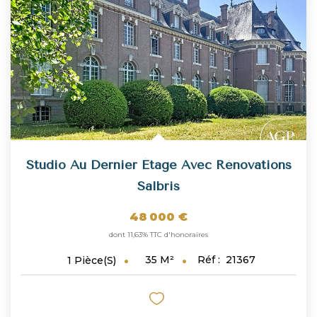
NOUS REJOINDRE
CONTACT
Studio Au Dernier Étage Avec Rénovations
Salbris
48 000 €
dont 11,63% TTC d'honoraires
35
M²
Réf :
21367
1
Pièce(s)