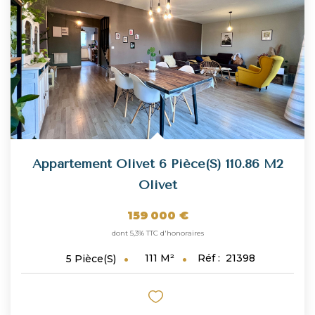
NOUS REJOINDRE
CONTACT
Appartement Olivet 6 Pièce(s) 110.86 M2
Olivet
159 000 €
dont 5,3% TTC d'honoraires
111
M²
Réf :
21398
5
Pièce(s)