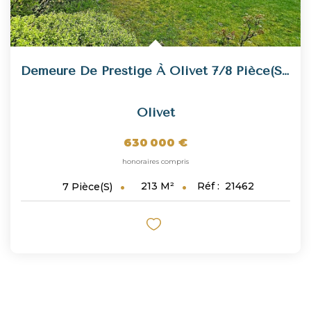
Demeure De Prestige À Olivet 7/8 Pièce(s) De 213 M2 - Parc...
Olivet
630 000 €
honoraires compris
213
M²
Réf :
21462
7
Pièce(s)