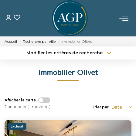
ACHETER
Accueil
Recherche par ville
immobilier Olivet
VENDRE
Modifier les critères de recherche
Type de transaction
Localisation
Acheter
Localisation
Estimer Votre Bien
immobilier Olivet
Type de bien
Nos Biens Vendus
Sélectionnez...
Surface min
Budget max
Plus de critères
LOUER
Afficher la carte
2 annonce(s) trouvée(s)
Trier par
Créer une alerte
GERER
Exclusif
NOTRE AGENCE