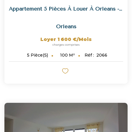
Appartement 5 Pièces À Louer À Orléans - Rare Sur Le Marché
Orleans
Loyer 1 600 €/mois
charges comprises
100
M²
Réf :
2066
5
Pièce(s)