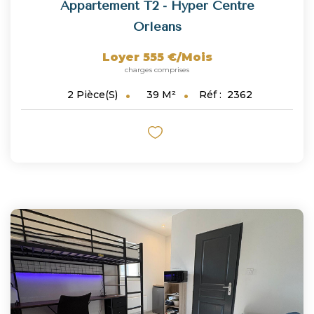
Appartement T2 - Hyper Centre
Orleans
Loyer 555 €/mois
charges comprises
39
M²
Réf :
2362
2
Pièce(s)