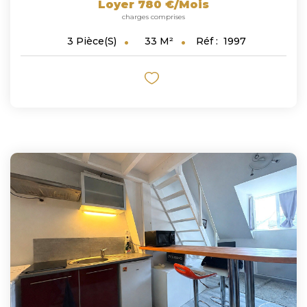
Loyer 780 €/mois
charges comprises
33
M²
Réf :
1997
3
Pièce(s)