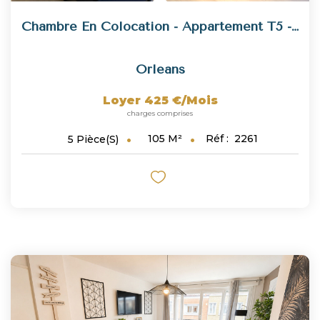
Chambre En Colocation - Appartement T5 - 45100
Orleans
Loyer 425 €/mois
charges comprises
105
M²
Réf :
2261
5
Pièce(s)