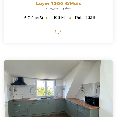
Loyer 1 300 €/mois
charges comprises
103
M²
Réf :
2338
5
Pièce(s)