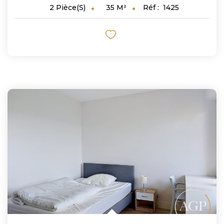
35
M²
Réf :
1425
2
Pièce(s)