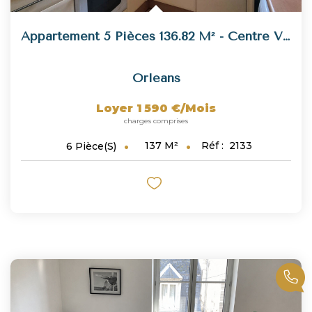
Appartement 5 Pièces 136.82 M² - Centre Ville D'Orléans -...
Orleans
Loyer 1 590 €/mois
charges comprises
137
M²
Réf :
2133
6
Pièce(s)