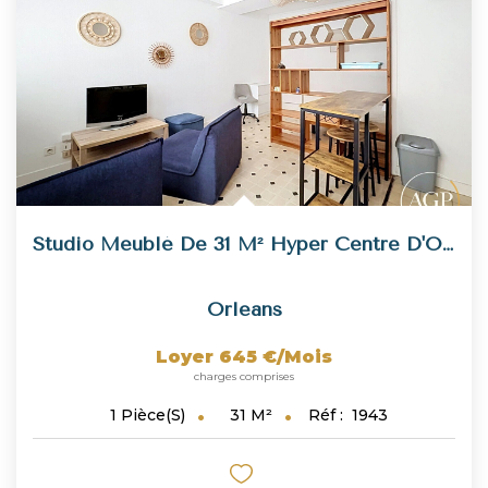
Studio Meublé De 31 M² Hyper Centre D'Orléans
Orleans
Loyer 645 €/mois
charges comprises
31
M²
Réf :
1943
1
Pièce(s)