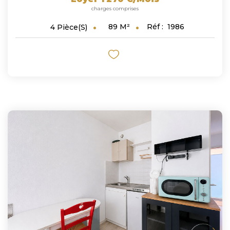
charges comprises
89
M²
Réf :
1986
4
Pièce(s)