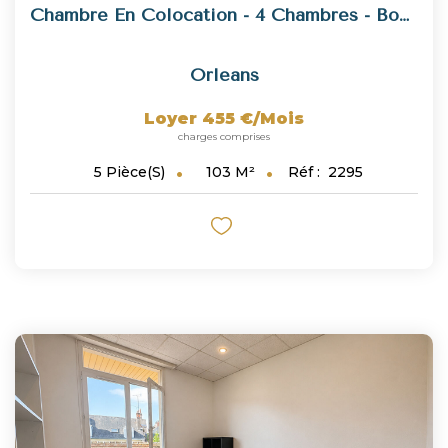
Chambre En Colocation - 4 Chambres - Boulevard De Châteaudun
Orleans
Loyer 455 €/mois
charges comprises
103
M²
Réf :
2295
5
Pièce(s)