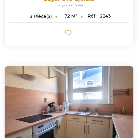
charges comprises
72
M²
Réf :
2243
3
Pièce(s)