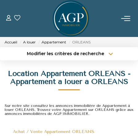
ACHETER
Accueil
A louer
Appartement
ORLEANS
VENDRE
Modifier les critères de recherche
Type de transaction
Localisation
Acheter
Localisation
Estimer Votre Bien
Location Appartement ORLEANS -
Type de bien
Nos Biens Vendus
Sélectionnez...
Surface min
Appartement a louer à ORLEANS
Budget max
Plus de critères
LOUER
Sur notre site consultez les annonces immobilière de Appartement à
Créer une alerte
louer ORLEANS. Trouvez votre Appartement sur ORLEANS grâce aux
annonces immobilières de AGP IMMOBILIER.
GERER
Achat / Vente Appartement ORLEANS
NOTRE AGENCE