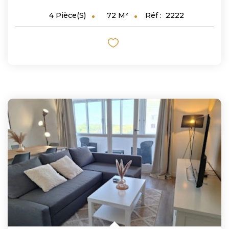
72
M²
Réf :
2222
4
Pièce(s)