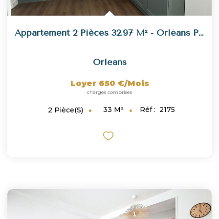
Appartement 2 Pièces 32.97 M² - Orléans Proche Coligny
Orleans
Loyer 650 €/mois
charges comprises
33
M²
Réf :
2175
2
Pièce(s)