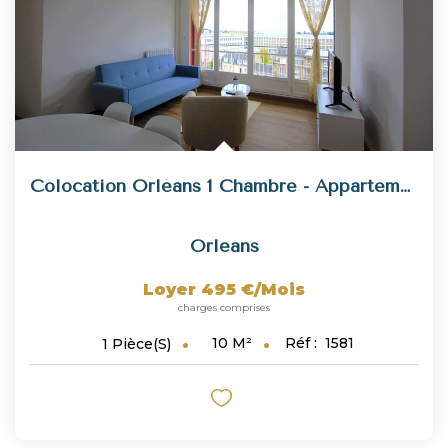
Colocation Orléans 1 Chambre - Appartement 79 M2 - Proche...
Orleans
Loyer 495 €/mois
charges comprises
10
M²
Réf :
1581
1
Pièce(s)