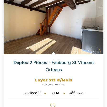
Duplex 2 Pièces - Faubourg St Vincent
Orleans
Loyer 513 €/mois
charges comprises
21
M²
Réf :
449
2
Pièce(s)