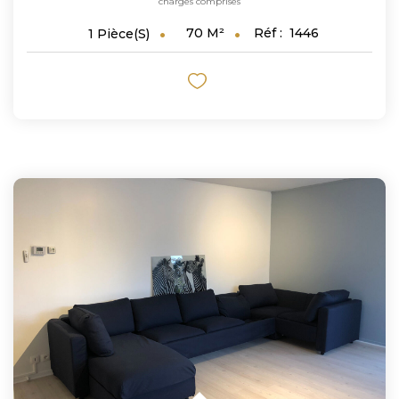
charges comprises
70
M²
Réf :
1446
1
Pièce(s)