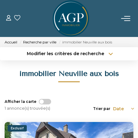
ACHETER
Accueil
Recherche par ville
immobilier Neuville aux bois
VENDRE
Modifier les critères de recherche
Type de transaction
Localisation
Acheter
Localisation
Estimer Votre Bien
immobilier Neuville aux bois
Type de bien
Nos Biens Vendus
Sélectionnez...
Surface min
Budget max
Plus de critères
LOUER
Afficher la carte
1 annonce(s) trouvée(s)
Trier par
Créer une alerte
GERER
Exclusif
NOTRE AGENCE