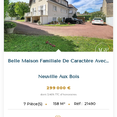
NOUS REJOINDRE
CONTACT
Belle Maison Familiale De Caractère Avec De Nombreuses...
Neuville Aux Bois
299 000 €
dont 3,46% TTC d'honoraires
158
M²
Réf :
21490
7
Pièce(s)