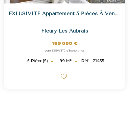
EXLUSIVITE Appartement 5 Pièces À Vendre À Fleury Les...
Fleury Les Aubrais
189 000 €
dont 5,99% TTC d'honoraires
99
M²
Réf :
21455
5
Pièce(s)