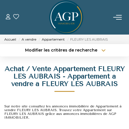
ACHETER
Accueil
A vendre
Appartement
FLEURY LES AUBRAIS
VENDRE
Modifier les critères de recherche
Type de transaction
Localisation
Acheter
Localisation
Estimer Votre Bien
Achat / Vente Appartement FLEURY
Type de bien
Nos Biens Vendus
Sélectionnez...
Surface min
LES AUBRAIS - Appartement a
vendre à FLEURY LES AUBRAIS
Budget max
Plus de critères
LOUER
Créer une alerte
Sur notre site consultez les annonces immobilière de Appartement à
GERER
vendre FLEURY LES AUBRAIS. Trouvez votre Appartement sur
FLEURY LES AUBRAIS grâce aux annonces immobilières de AGP
IMMOBILIER.
NOTRE AGENCE