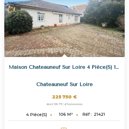
NOUS REJOINDRE
CONTACT
Maison Chateauneuf Sur Loire 4 Pièce(s) 106 M2
Chateauneuf Sur Loire
225 750 €
dont 5% TTC d'honoraires
106
M²
Réf :
21421
4
Pièce(s)