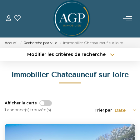
ACHETER
Accueil
Recherche par ville
immobilier Chateauneuf sur loire
VENDRE
Modifier les critères de recherche
Type de transaction
Localisation
Acheter
Localisation
Estimer Votre Bien
immobilier Chateauneuf sur loire
Type de bien
Nos Biens Vendus
Sélectionnez...
Surface min
Budget max
Plus de critères
LOUER
Afficher la carte
1 annonce(s) trouvée(s)
Trier par
Créer une alerte
GERER
NOTRE AGENCE