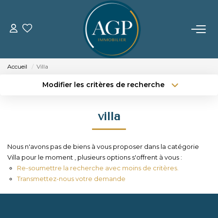
ACHETER
Accueil
Villa
VENDRE
Modifier les critères de recherche
Type de transaction
Localisation
Acheter
Localisation
Estimer Votre Bien
villa
Type de bien
Nos Biens Vendus
Sélectionnez...
Surface min
Nous n'avons pas de biens à vous proposer dans la catégorie
Budget max
Plus de critères
LOUER
Villa pour le moment , plusieurs options s'offrent à vous :
Re-soumettre la recherche avec moins de critères.
Créer une alerte
Transmettez-nous votre demande
GERER
NOTRE AGENCE