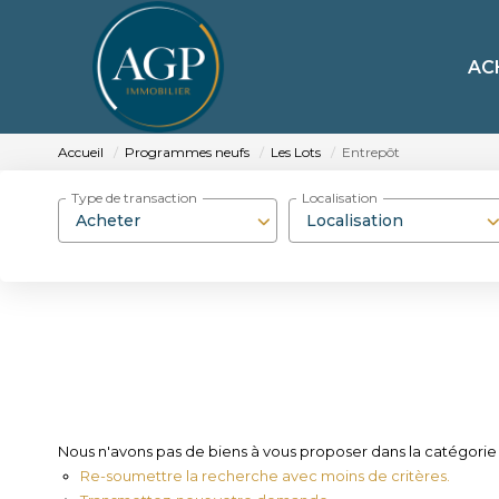
AC
Accueil
Programmes neufs
Les Lots
Entrepôt
Type de transaction
Localisation
Acheter
Localisation
Nous n'avons pas de biens à vous proposer dans la catégorie 
Re-soumettre la recherche avec moins de critères.