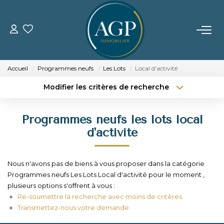
ACHETER
Accueil
Programmes neufs
Les Lots
Local d'activité
VENDRE
Modifier les critères de recherche
Type de transaction
Localisation
Acheter
Localisation
Estimer Votre Bien
Programmes neufs les lots local
Type de bien
Nos Biens Vendus
Sélectionnez...
Surface min
d'activité
Budget max
Plus de critères
LOUER
Nous n'avons pas de biens à vous proposer dans la catégorie
Programmes neufs Les Lots Local d'activité pour le moment ,
Créer une alerte
GERER
plusieurs options s'offrent à vous :
Re-soumettre la recherche avec moins de critères.
Transmettez-nous votre demande
NOTRE AGENCE