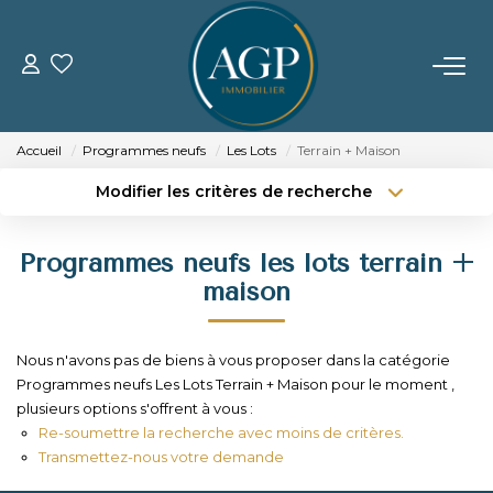
ACHETER
Accueil
Programmes neufs
Les Lots
Terrain + Maison
VENDRE
Modifier les critères de recherche
Type de transaction
Localisation
Acheter
Localisation
Estimer Votre Bien
Programmes neufs les lots terrain +
Type de bien
Nos Biens Vendus
Sélectionnez...
Surface min
maison
Budget max
Plus de critères
LOUER
Nous n'avons pas de biens à vous proposer dans la catégorie
Programmes neufs Les Lots Terrain + Maison pour le moment ,
Créer une alerte
GERER
plusieurs options s'offrent à vous :
Re-soumettre la recherche avec moins de critères.
Transmettez-nous votre demande
NOTRE AGENCE