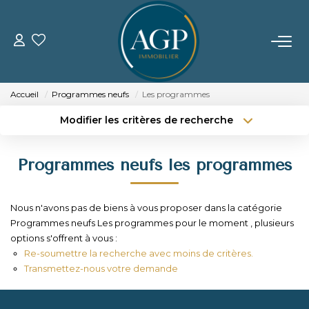
ACHETER
Accueil
Programmes neufs
Les programmes
VENDRE
Modifier les critères de recherche
Type de transaction
Localisation
Acheter
Localisation
Estimer Votre Bien
Programmes neufs les programmes
Type de bien
Nos Biens Vendus
Sélectionnez...
Surface min
Nous n'avons pas de biens à vous proposer dans la catégorie
Budget max
Plus de critères
LOUER
Programmes neufs Les programmes pour le moment , plusieurs
options s'offrent à vous :
Créer une alerte
Re-soumettre la recherche avec moins de critères.
GERER
Transmettez-nous votre demande
NOTRE AGENCE