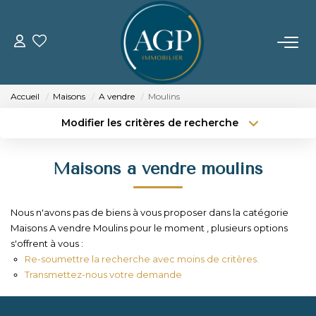
ACHETER
Accueil
Maisons
A vendre
Moulins
VENDRE
Modifier les critères de recherche
Type de transaction
Localisation
Acheter
Localisation
Estimer Votre Bien
Maisons a vendre moulins
Type de bien
Nos Biens Vendus
Sélectionnez...
Surface min
Nous n'avons pas de biens à vous proposer dans la catégorie
Budget max
Plus de critères
LOUER
Maisons A vendre Moulins pour le moment , plusieurs options
s'offrent à vous :
Créer une alerte
Re-soumettre la recherche avec moins de critères.
GERER
Transmettez-nous votre demande
NOTRE AGENCE