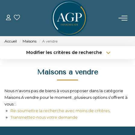
ACHETER
Accueil
Maisons
A vendre
VENDRE
Modifier les critères de recherche
Type de transaction
Localisation
Acheter
Localisation
Estimer Votre Bien
Maisons a vendre
Type de bien
Nos Biens Vendus
Sélectionnez...
Surface min
Nous n'avons pas de biens à vous proposer dans la catégorie
Budget max
Plus de critères
LOUER
Maisons A vendre pour le moment , plusieurs options s'offrent à
vous :
Créer une alerte
Re-soumettre la recherche avec moins de critères.
GERER
Transmettez-nous votre demande
NOTRE AGENCE