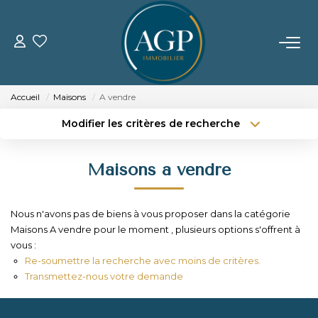
ACHETER
Accueil
Maisons
A vendre
VENDRE
Modifier les critères de recherche
Type de transaction
Localisation
Acheter
Localisation
Estimer Votre Bien
Maisons a vendre
Type de bien
Nos Biens Vendus
Sélectionnez...
Surface min
Nous n'avons pas de biens à vous proposer dans la catégorie
Budget max
Plus de critères
LOUER
Maisons A vendre pour le moment , plusieurs options s'offrent à
vous :
Créer une alerte
Re-soumettre la recherche avec moins de critères.
GERER
Transmettez-nous votre demande
NOTRE AGENCE