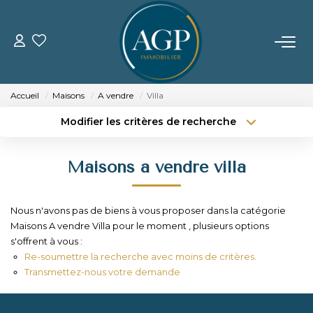
ACHETER
Accueil
Maisons
A vendre
Villa
VENDRE
Modifier les critères de recherche
Type de transaction
Localisation
Acheter
Localisation
Estimer Votre Bien
Maisons a vendre villa
Type de bien
Nos Biens Vendus
Sélectionnez...
Surface min
Nous n'avons pas de biens à vous proposer dans la catégorie
Budget max
Plus de critères
LOUER
Maisons A vendre Villa pour le moment , plusieurs options
s'offrent à vous :
Créer une alerte
Re-soumettre la recherche avec moins de critères.
GERER
Transmettez-nous votre demande
NOTRE AGENCE