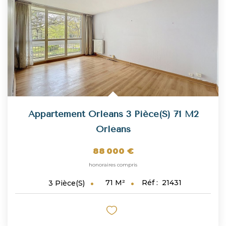
Appartement Orléans 3 Pièce(s) 71 M2
Orléans
88 000 €
honoraires compris
71
M²
Réf :
21431
3
Pièce(s)