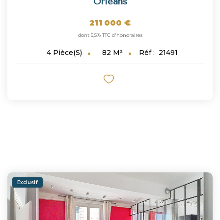
Orléans
211 000 €
dont 5,5% TTC d'honoraires
82
M²
Réf :
21491
4
Pièce(s)
Exclusif