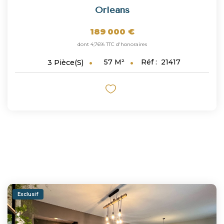
Orleans
189 000 €
dont 4,76% TTC d'honoraires
57
M²
Réf :
21417
3
Pièce(s)
Exclusif