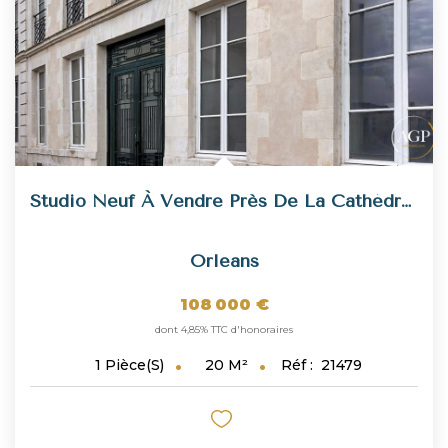
Studio Neuf À Vendre Près De La Cathédrale. Investissement...
Orleans
108 000 €
dont 4,85% TTC d'honoraires
20
M²
Réf :
21479
1
Pièce(s)