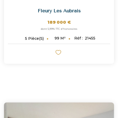
Fleury Les Aubrais
189 000 €
dont 5,99% TTC d'honoraires
99
M²
Réf :
21455
5
Pièce(s)