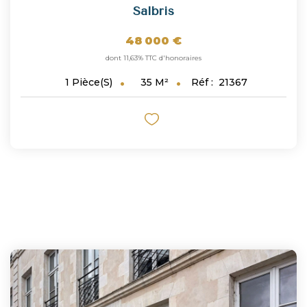
Salbris
48 000 €
dont 11,63% TTC d'honoraires
35
M²
Réf :
21367
1
Pièce(s)