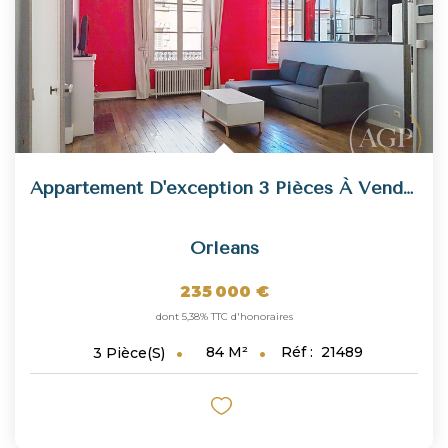
Appartement D'exception 3 Pièces À Vendre À Orléans - Réf...
Orleans
235 000 €
dont 5,38% TTC d'honoraires
84
M²
Réf :
21489
3
Pièce(s)