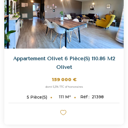
Appartement Olivet 6 Pièce(s) 110.86 M2
Olivet
159 000 €
dont 5,3% TTC d'honoraires
111
M²
Réf :
21398
5
Pièce(s)