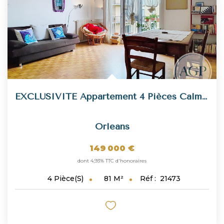
EXCLUSIVITE Appartement 4 Pièces Calme À Vendre À Orléans...
Orleans
149 000 €
dont 4,93% TTC d'honoraires
81
M²
Réf :
21473
4
Pièce(s)