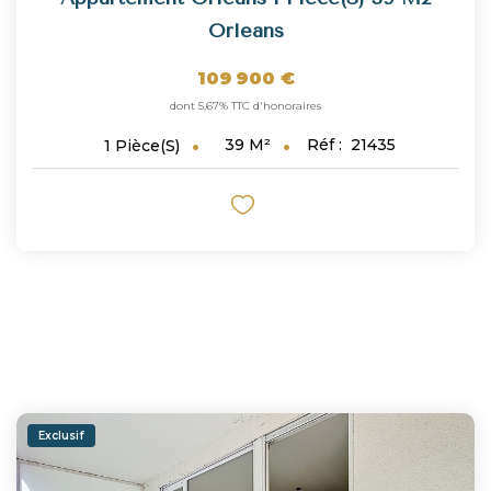
Orleans
109 900 €
dont 5,67% TTC d'honoraires
39
M²
Réf :
21435
1
Pièce(s)
Exclusif