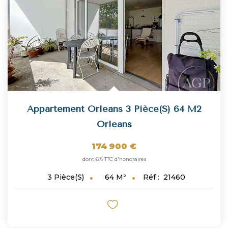
Appartement Orleans 3 Pièce(s) 64 M2
Orleans
174 900 €
dont 6% TTC d'honoraires
64
M²
Réf :
21460
3
Pièce(s)