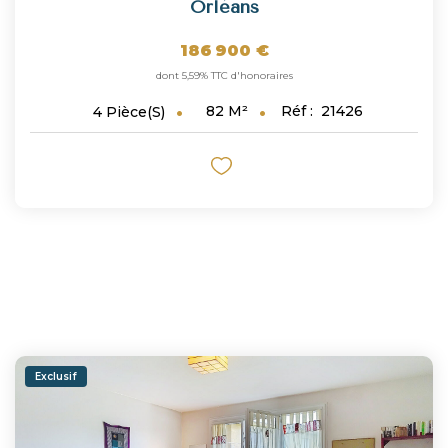
Orléans
186 900 €
dont 5,59% TTC d'honoraires
82
M²
Réf :
21426
4
Pièce(s)
Exclusif