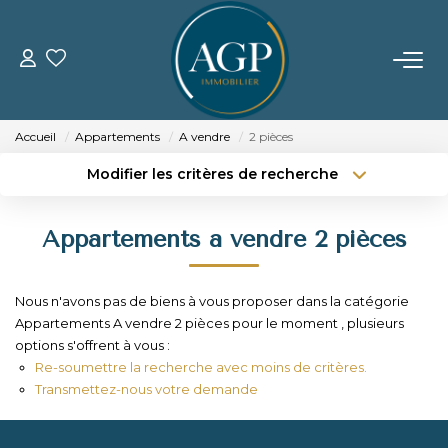
ACHETER
Accueil
Appartements
A vendre
2 pièces
VENDRE
Modifier les critères de recherche
Type de transaction
Localisation
Acheter
Localisation
Estimer Votre Bien
Appartements a vendre 2 pièces
Type de bien
Nos Biens Vendus
Sélectionnez...
Surface min
Nous n'avons pas de biens à vous proposer dans la catégorie
Budget max
Plus de critères
LOUER
Appartements A vendre 2 pièces pour le moment , plusieurs
options s'offrent à vous :
Créer une alerte
Re-soumettre la recherche avec moins de critères.
GERER
Transmettez-nous votre demande
NOTRE AGENCE