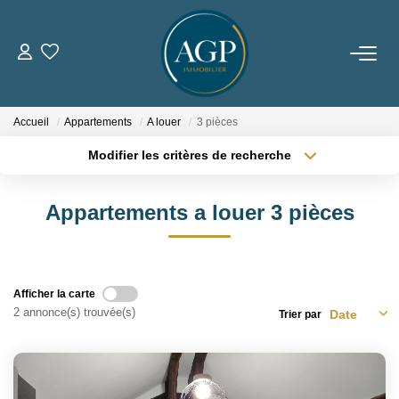
ACHETER
Accueil
Appartements
A louer
3 pièces
VENDRE
Modifier les critères de recherche
Estimer Votre Bien
Localisation
Type de transaction
Surface min
Appartements a louer 3 pièces
Nos Biens Vendus
Type de bien
Plus de critères
Budget max
LOUER
Créer une alerte
Afficher la carte
2 annonce(s) trouvée(s)
Trier par
GERER
NOTRE AGENCE