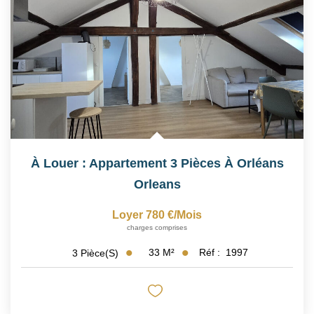
NOUS REJOINDRE
CONTACT
À Louer : Appartement 3 Pièces À Orléans
Orleans
Loyer 780 €/mois
charges comprises
33
M²
Réf :
1997
3
Pièce(s)