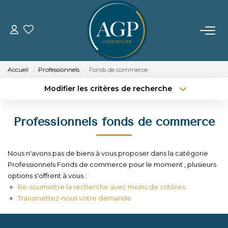
ACHETER
Accueil
Professionnels
Fonds de commerce
VENDRE
Modifier les critères de recherche
Type de transaction
Localisation
Acheter
Localisation
Estimer Votre Bien
Professionnels fonds de commerce
Type de bien
Nos Biens Vendus
Sélectionnez...
Surface min
Nous n'avons pas de biens à vous proposer dans la catégorie
Budget max
Plus de critères
LOUER
Professionnels Fonds de commerce pour le moment , plusieurs
options s'offrent à vous :
Créer une alerte
Re-soumettre la recherche avec moins de critères.
GERER
Transmettez-nous votre demande
NOTRE AGENCE