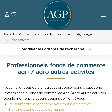
ACHETER
Accueil
Professionnels
Fonds de commerce
Agri / Agro
VENDRE
Autres activités
Modifier les critères de recherche
Estimer Votre Bien
Type de transaction
Localisation
Acheter
Localisation
Nos Biens Vendus
Professionnels fonds de commerce
Type de bien
Sélectionnez...
Surface min
agri / agro autres activités
LOUER
Budget max
Plus de critères
Nous n'avons pas de biens à vous proposer dans la catégorie
GERER
Professionnels Fonds de commerce Agri / Agro Autres activités
Créer une alerte
pour le moment , plusieurs options s'offrent à vous :
Re-soumettre la recherche avec moins de critères.
NOTRE AGENCE
Transmettez-nous votre demande