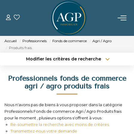
ACHETER
Accueil
Professionnels
Fonds de commerce
Agri / Agro
VENDRE
Produits frais
Modifier les critères de recherche
Estimer Votre Bien
Type de transaction
Localisation
Acheter
Localisation
Nos Biens Vendus
Professionnels fonds de commerce
Type de bien
Sélectionnez...
Surface min
agri / agro produits frais
LOUER
Budget max
Plus de critères
Nous n'avons pas de biens à vous proposer dans la catégorie
GERER
Professionnels Fonds de commerce Agri / Agro Produits frais
Créer une alerte
pour le moment , plusieurs options s'offrent à vous :
Re-soumettre la recherche avec moins de critères.
NOTRE AGENCE
Transmettez-nous votre demande