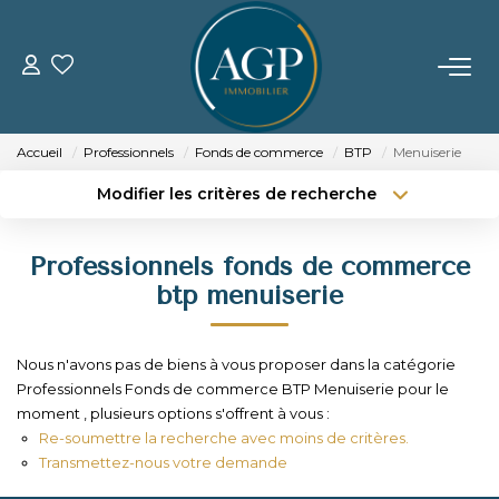
ACHETER
Accueil
Professionnels
Fonds de commerce
BTP
Menuiserie
VENDRE
Modifier les critères de recherche
Type de transaction
Localisation
Acheter
Localisation
Estimer Votre Bien
Professionnels fonds de commerce
Type de bien
Nos Biens Vendus
Sélectionnez...
Surface min
btp menuiserie
Budget max
Plus de critères
LOUER
Nous n'avons pas de biens à vous proposer dans la catégorie
Professionnels Fonds de commerce BTP Menuiserie pour le
Créer une alerte
GERER
moment , plusieurs options s'offrent à vous :
Re-soumettre la recherche avec moins de critères.
Transmettez-nous votre demande
NOTRE AGENCE