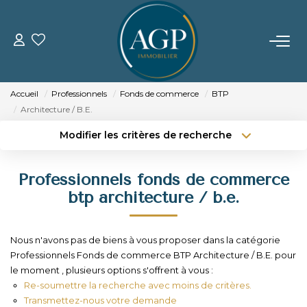
ACHETER
Accueil
Professionnels
Fonds de commerce
BTP
VENDRE
Architecture / B.E.
Modifier les critères de recherche
Estimer Votre Bien
Type de transaction
Localisation
Acheter
Localisation
Nos Biens Vendus
Professionnels fonds de commerce
Type de bien
Sélectionnez...
Surface min
btp architecture / b.e.
LOUER
Budget max
Plus de critères
Nous n'avons pas de biens à vous proposer dans la catégorie
GERER
Professionnels Fonds de commerce BTP Architecture / B.E. pour
Créer une alerte
le moment , plusieurs options s'offrent à vous :
Re-soumettre la recherche avec moins de critères.
NOTRE AGENCE
Transmettez-nous votre demande