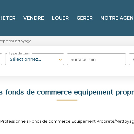
HETER
VENDRE
LOUER
GERER
NOTRE AGEN
ropreté/Nettoyage
Type de bien
Sélectionnez...
Surface min
ls fonds de commerce equipement propr
e Professionnels Fonds de commerce Equipement Propreté/Nettoyage po