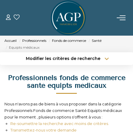
ACHETER
Accueil
Professionnels
Fonds de commerce
Santé
VENDRE
Equipts médicaux
Modifier les critères de recherche
Estimer Votre Bien
Type de transaction
Localisation
Acheter
Localisation
Nos Biens Vendus
Professionnels fonds de commerce
Type de bien
Sélectionnez...
Surface min
santé equipts médicaux
LOUER
Budget max
Plus de critères
Nous n'avons pas de biens à vous proposer dans la catégorie
GERER
Professionnels Fonds de commerce Santé Equipts médicaux
Créer une alerte
pour le moment , plusieurs options s'offrent à vous :
Re-soumettre la recherche avec moins de critères.
NOTRE AGENCE
Transmettez-nous votre demande