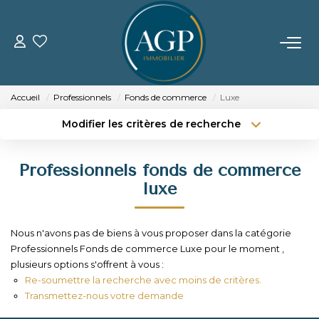
ACHETER
Accueil
Professionnels
Fonds de commerce
Luxe
VENDRE
Modifier les critères de recherche
Type de transaction
Localisation
Acheter
Localisation
Estimer Votre Bien
Professionnels fonds de commerce
Type de bien
Nos Biens Vendus
Sélectionnez...
Surface min
luxe
Budget max
Plus de critères
LOUER
Nous n'avons pas de biens à vous proposer dans la catégorie
Professionnels Fonds de commerce Luxe pour le moment ,
Créer une alerte
GERER
plusieurs options s'offrent à vous :
Re-soumettre la recherche avec moins de critères.
Transmettez-nous votre demande
NOTRE AGENCE