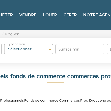
HETER
VENDRE
LOUER
GERER
NOTRE AGEN
.
Droguerie
Type de bien
Sélectionnez...
Surface min
nels fonds de commerce commerces prox
e Professionnels Fonds de commerce Commerces Prox. Droguerie pour l