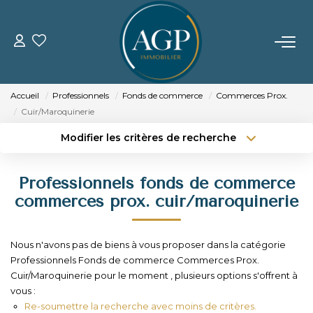
ACHETER
Accueil
Professionnels
Fonds de commerce
Commerces Prox.
VENDRE
Cuir/Maroquinerie
Modifier les critères de recherche
Estimer Votre Bien
Type de transaction
Localisation
Acheter
Localisation
Nos Biens Vendus
Professionnels fonds de commerce
Type de bien
Sélectionnez...
Surface min
commerces prox. cuir/maroquinerie
LOUER
Budget max
Plus de critères
Nous n'avons pas de biens à vous proposer dans la catégorie
GERER
Professionnels Fonds de commerce Commerces Prox.
Créer une alerte
Cuir/Maroquinerie pour le moment , plusieurs options s'offrent à
vous :
NOTRE AGENCE
Re-soumettre la recherche avec moins de critères.