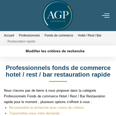
ACHETER
Accueil
Professionnels
Fonds de commerce
Hotel / Rest / Bar
VENDRE
Restauration rapide
Modifier les critères de recherche
Estimer Votre Bien
Localisation
Type de transaction
Acheter
Localisation
Nos Biens Vendus
Professionnels fonds de commerce
Type de bien
Sélectionnez...
Surface min
hotel / rest / bar restauration
rapide
LOUER
Plus de critères
Budget max
GERER
Nous n'avons pas de biens à vous proposer dans la catégorie
Créer une alerte
Professionnels Fonds de commerce Hotel / Rest / Bar Restauration
rapide pour le moment , plusieurs options s'offrent à vous :
NOTRE AGENCE
Re-soumettre la recherche avec moins de critères.