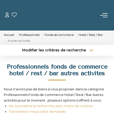
ACHETER
Accueil
Professionnels
Fonds de commerce
Hotel / Rest / Bar
VENDRE
Autres activités
Modifier les critères de recherche
Estimer Votre Bien
Type de transaction
Localisation
Acheter
Localisation
Nos Biens Vendus
Professionnels fonds de commerce
Type de bien
Sélectionnez...
Surface min
hotel / rest / bar autres activités
LOUER
Budget max
Plus de critères
Nous n'avons pas de biens à vous proposer dans la catégorie
GERER
Professionnels Fonds de commerce Hotel / Rest / Bar Autres
Créer une alerte
activités pour le moment , plusieurs options s'offrent à vous :
Re-soumettre la recherche avec moins de critères.
NOTRE AGENCE
Transmettez-nous votre demande