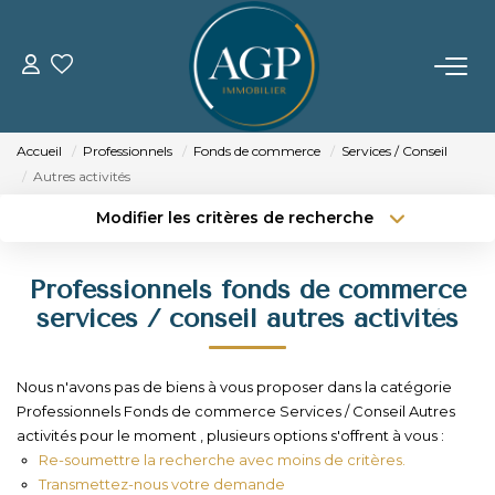
ACHETER
Accueil
Professionnels
Fonds de commerce
Services / Conseil
VENDRE
Autres activités
Modifier les critères de recherche
Estimer Votre Bien
Type de transaction
Localisation
Acheter
Localisation
Nos Biens Vendus
Professionnels fonds de commerce
Type de bien
Sélectionnez...
Surface min
services / conseil autres activités
LOUER
Budget max
Plus de critères
Nous n'avons pas de biens à vous proposer dans la catégorie
GERER
Professionnels Fonds de commerce Services / Conseil Autres
Créer une alerte
activités pour le moment , plusieurs options s'offrent à vous :
Re-soumettre la recherche avec moins de critères.
NOTRE AGENCE
Transmettez-nous votre demande