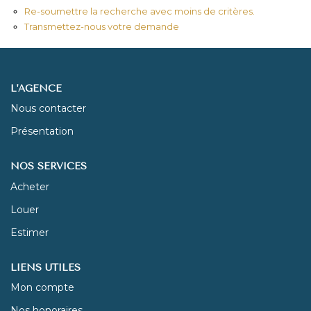
Re-soumettre la recherche avec moins de critères.
Transmettez-nous votre demande
NOUS REJOINDRE
CONTACT
L'AGENCE
Nous contacter
Présentation
NOS SERVICES
Acheter
Louer
Estimer
LIENS UTILES
Mon compte
Nos honoraires