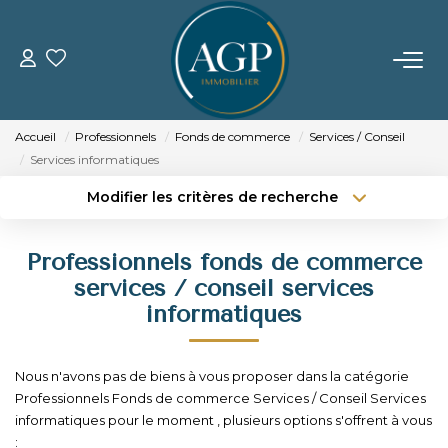
ACHETER
Accueil
Professionnels
Fonds de commerce
Services / Conseil
VENDRE
Services informatiques
Modifier les critères de recherche
Estimer Votre Bien
Type de transaction
Localisation
Acheter
Localisation
Nos Biens Vendus
Professionnels fonds de commerce
Type de bien
Sélectionnez...
Surface min
services / conseil services
informatiques
LOUER
Budget max
Plus de critères
GERER
Nous n'avons pas de biens à vous proposer dans la catégorie
Créer une alerte
Professionnels Fonds de commerce Services / Conseil Services
informatiques pour le moment , plusieurs options s'offrent à vous
NOTRE AGENCE
: