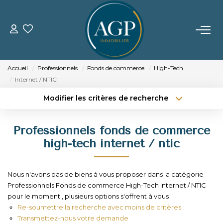
ACHETER
Accueil
Professionnels
Fonds de commerce
High-Tech
VENDRE
Internet / NTIC
Modifier les critères de recherche
Estimer Votre Bien
Type de transaction
Localisation
Acheter
Localisation
Nos Biens Vendus
Professionnels fonds de commerce
Type de bien
Sélectionnez...
Surface min
high-tech internet / ntic
LOUER
Budget max
Plus de critères
Nous n'avons pas de biens à vous proposer dans la catégorie
GERER
Professionnels Fonds de commerce High-Tech Internet / NTIC
Créer une alerte
pour le moment , plusieurs options s'offrent à vous :
Re-soumettre la recherche avec moins de critères.
NOTRE AGENCE
Transmettez-nous votre demande