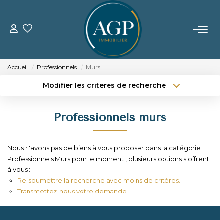
ACHETER
Accueil
Professionnels
Murs
VENDRE
Modifier les critères de recherche
Type de transaction
Localisation
Acheter
Localisation
Estimer Votre Bien
Professionnels murs
Type de bien
Nos Biens Vendus
Sélectionnez...
Surface min
Nous n'avons pas de biens à vous proposer dans la catégorie
Budget max
Plus de critères
LOUER
Professionnels Murs pour le moment , plusieurs options s'offrent
à vous :
Créer une alerte
Re-soumettre la recherche avec moins de critères.
GERER
Transmettez-nous votre demande
NOTRE AGENCE