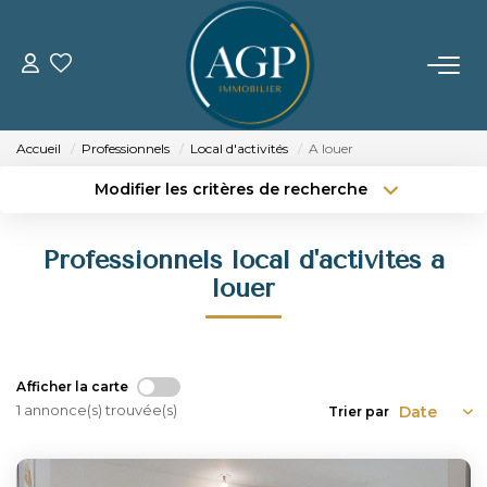
ACHETER
Accueil
Professionnels
Local d'activités
A louer
VENDRE
Modifier les critères de recherche
Type de transaction
Localisation
Acheter
Localisation
Estimer Votre Bien
Professionnels local d'activités a
Type de bien
Nos Biens Vendus
Sélectionnez...
Surface min
louer
Budget max
Plus de critères
LOUER
Créer une alerte
Afficher la carte
GERER
1 annonce(s) trouvée(s)
Trier par
NOTRE AGENCE