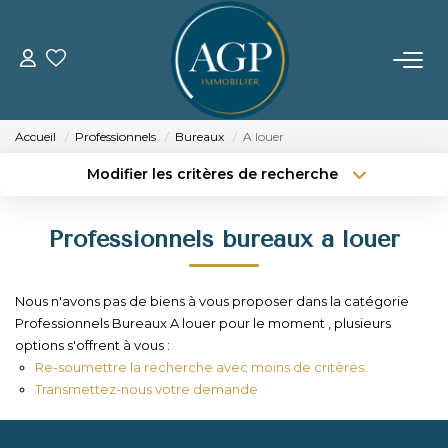
ACHETER
Accueil
Professionnels
Bureaux
A louer
VENDRE
Modifier les critères de recherche
Type de transaction
Localisation
Acheter
Localisation
Estimer Votre Bien
Professionnels bureaux a louer
Type de bien
Nos Biens Vendus
Sélectionnez...
Surface min
Nous n'avons pas de biens à vous proposer dans la catégorie
Budget max
Plus de critères
LOUER
Professionnels Bureaux A louer pour le moment , plusieurs
options s'offrent à vous :
Créer une alerte
Re-soumettre la recherche avec moins de critères.
GERER
Transmettez-nous votre demande
NOTRE AGENCE