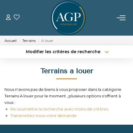
ACHETER
Accueil
Terrains
A louer
VENDRE
Modifier les critères de recherche
Type de transaction
Localisation
Acheter
Localisation
Estimer Votre Bien
Terrains a louer
Type de bien
Nos Biens Vendus
Sélectionnez...
Surface min
Nous n'avons pas de biens à vous proposer dans la catégorie
Budget max
Plus de critères
LOUER
Terrains A louer pour le moment , plusieurs options s'offrent à
vous :
Créer une alerte
Re-soumettre la recherche avec moins de critères.
GERER
Transmettez-nous votre demande
NOTRE AGENCE