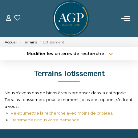
ACHETER
Accueil
Terrains
Lotissement
VENDRE
Modifier les critères de recherche
Type de transaction
Localisation
Acheter
Localisation
Estimer Votre Bien
Terrains lotissement
Type de bien
Nos Biens Vendus
Sélectionnez...
Surface min
Nous n'avons pas de biens à vous proposer dans la catégorie
Budget max
Plus de critères
LOUER
Terrains Lotissement pour le moment , plusieurs options s'offrent
à vous :
Créer une alerte
Re-soumettre la recherche avec moins de critères.
GERER
Transmettez-nous votre demande
NOTRE AGENCE