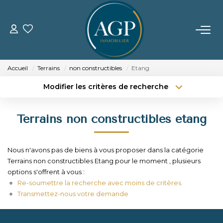
ACHETER
Accueil
Terrains
non constructibles
Etang
VENDRE
Modifier les critères de recherche
Type de transaction
Localisation
Acheter
Localisation
Estimer Votre Bien
Terrains non constructibles etang
Type de bien
Nos Biens Vendus
Sélectionnez...
Surface min
Nous n'avons pas de biens à vous proposer dans la catégorie
Budget max
Plus de critères
LOUER
Terrains non constructibles Etang pour le moment , plusieurs
options s'offrent à vous :
Créer une alerte
Re-soumettre la recherche avec moins de critères.
GERER
Transmettez-nous votre demande
NOTRE AGENCE