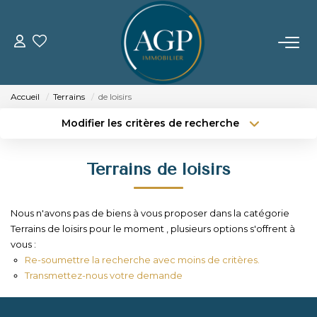
ACHETER
Accueil
Terrains
de loisirs
VENDRE
Modifier les critères de recherche
Type de transaction
Localisation
Acheter
Localisation
Estimer Votre Bien
Terrains de loisirs
Type de bien
Nos Biens Vendus
Sélectionnez...
Surface min
Nous n'avons pas de biens à vous proposer dans la catégorie
Budget max
Plus de critères
LOUER
Terrains de loisirs pour le moment , plusieurs options s'offrent à
vous :
Créer une alerte
Re-soumettre la recherche avec moins de critères.
GERER
Transmettez-nous votre demande
NOTRE AGENCE