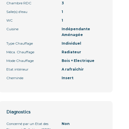
Chambre RDC
3
Salle(s) d'eau
1
WC
1
Cuisine
Indépendante
Aménagée
Type Chauffage
Individuel
Méca. Chauffage
Radiateur
Mode Chauffage
Bois + Electrique
Etat intérieur
A rafraîchir
Cheminée
Insert
Diagnostics
Concerné par un Etat des
Non