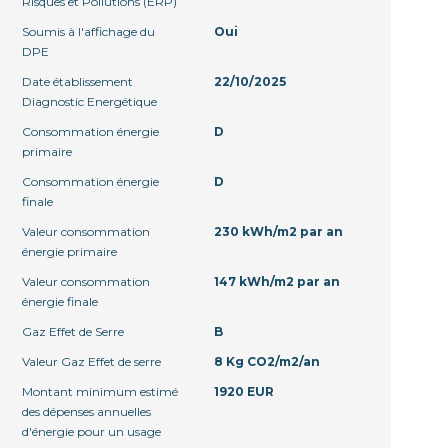
Risques et Pollutions (ERP)
Soumis à l'affichage du
Oui
DPE
Date établissement
22/10/2025
Diagnostic Energétique
Consommation énergie
D
primaire
Consommation énergie
D
finale
Valeur consommation
230 kWh/m2 par an
énergie primaire
Valeur consommation
147 kWh/m2 par an
énergie finale
Gaz Effet de Serre
B
Valeur Gaz Effet de serre
8 Kg CO2/m2/an
Montant minimum estimé
1920 EUR
des dépenses annuelles
d'énergie pour un usage