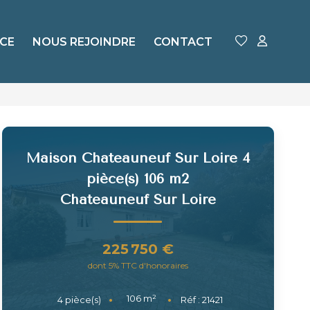
CE
NOUS REJOINDRE
CONTACT
Maison Chateauneuf Sur Loire 4
pièce(s) 106 m2
Chateauneuf Sur Loire
225 750 €
dont 5% TTC d'honoraires
106
m²
4
pièce(s)
Réf :
21421