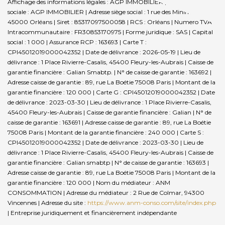
Affichage des informations légales : AGP IMMOBILIER | Raison
sociale : AGP IMMOBILIER | Adresse siège social : 1 rue des Minimes -
45000 Orléans | Siret : 85317097500058 | RCS : Orléans | Numero TVA
Intracommunautaire : FR30853170975 | Forme juridique : SAS | Capital
social : 1 000 | Assurance RCP : 163693 |
Carte T :
CPI45012019000042352 | Date de délivrance : 2026-05-19 | Lieu de
délivrance : 1 Place Rivierre-Casalis, 45400 Fleury-les-Aubrais | Caisse de
garantie financière : Galian Smabtp. | N° de caisse de garantie : 163692 |
Adresse caisse de garantie : 89, rue La Boétie 75008 Paris | Montant de la
garantie financière : 120 000 | Carte G : CPI45012019000042352 | Date
de délivrance : 2023-03-30 | Lieu de délivrance : 1 Place Rivierre-Casalis,
45400 Fleury-les-Aubrais | Caisse de garantie financière : Galian | N° de
caisse de garantie : 163691 | Adresse caisse de garantie : 89, rue La Boétie
75008 Paris | Montant de la garantie financière : 240 000 | Carte S :
CPI45012019000042352 | Date de délivrance : 2023-03-30 | Lieu de
délivrance : 1 Place Rivierre-Casalis, 45400 Fleury-les-Aubrais | Caisse de
garantie financière : Galian smabtp | N° de caisse de garantie : 163693 |
Adresse caisse de garantie : 89, rue La Boétie 75008 Paris | Montant de la
garantie financière : 120 000 | Nom du médiateur : ANM
CONSOMMATION | Adresse du médiateur : 2 Rue de Colmar, 94300
Vincennes | Adresse du site :
https://www.anm-conso.com/site/index.php
|
Entreprise juridiquement et financièrement indépendante