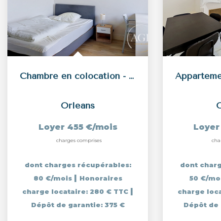
Chambre en colocation - 4 chambres - Boulevard de Châteaudun
Orleans
O
Loyer 455 €/mois
Loyer
charges comprises
cha
dont charges récupérables:
dont charg
|
80 €/mois
Honoraires
50 €/mo
|
charge locataire: 280 € TTC
charge loc
Dépôt de garantie: 375 €
Dépôt de 