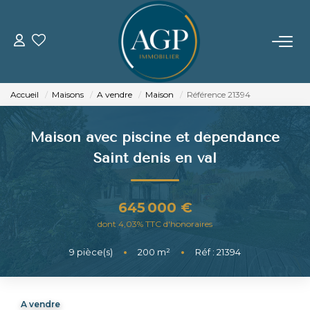
ACHETER
Accueil
Maisons
A vendre
Maison
Référence 21394
VENDRE
Maison avec piscine et dépendance
Estimer Votre Bien
Saint denis en val
Nos Biens Vendus
645 000 €
LOUER
dont 4,03% TTC d'honoraires
9
pièce(s)
•
200
m²
•
Réf : 21394
GERER
NOTRE AGENCE
A vendre