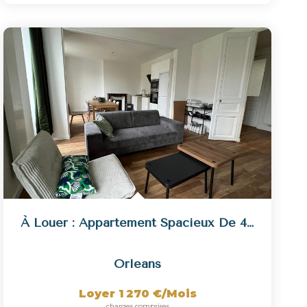
À Louer : Appartement Spacieux De 4 Pièces À Orléans
Orleans
Loyer 1 270 €/mois
charges comprises