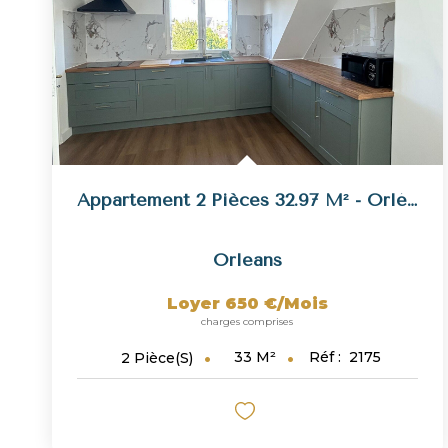
Appartement 2 Pièces 32.97 M² - Orléans Proche Coligny
Orleans
Loyer 650 €/mois
charges comprises
33
M²
Réf :
2175
2
Pièce(s)