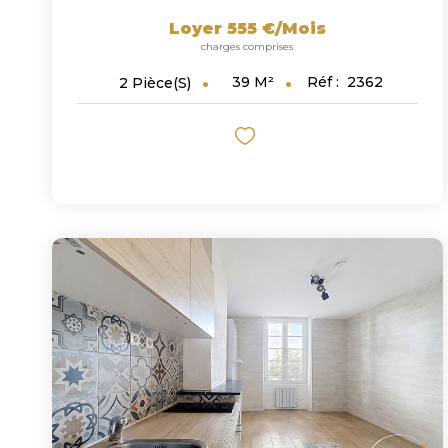
Loyer 555 €/mois
charges comprises
39
M²
Réf :
2362
2
Pièce(s)