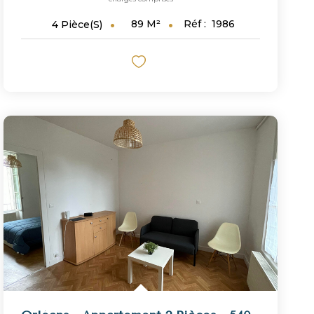
89
M²
Réf :
1986
4
Pièce(s)