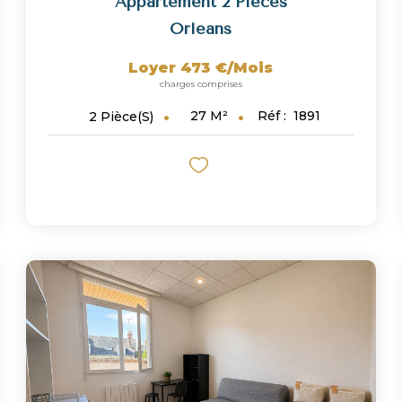
Appartement 2 Pièces
Orleans
Loyer 473 €/mois
charges comprises
27
M²
Réf :
1891
2
Pièce(s)