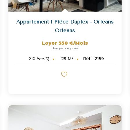
Appartement 1 Pièce Duplex - Orléans
Orleans
Loyer 550 €/mois
charges comprises
29
M²
Réf :
2159
2
Pièce(s)