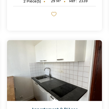
29
M²
Réf :
2339
2
Pièce(s)