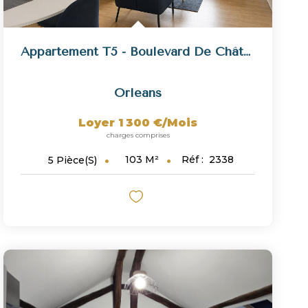
Appartement T5 - Boulevard De Châteaudun
Orleans
Loyer 1 300 €/mois
charges comprises
103
M²
Réf :
2338
5
Pièce(s)