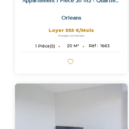
Appartement 1 Pièce 20 M2 - Quartier Théâtre
Orléans
Loyer 555 €/mois
charges comprises
20
M²
Réf :
1663
1
Pièce(s)