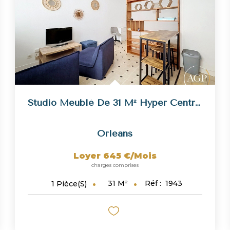
Studio Meublé De 31 M² Hyper Centre D'Orléans
Orleans
Loyer 645 €/mois
charges comprises
31
M²
Réf :
1943
1
Pièce(s)