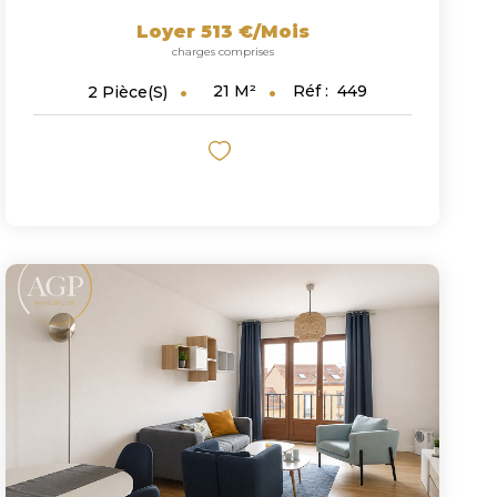
Loyer 513 €/mois
charges comprises
21
M²
Réf :
449
2
Pièce(s)