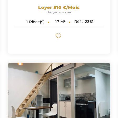
Loyer 510 €/mois
charges comprises
17
M²
Réf :
2361
1
Pièce(s)