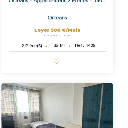
Orléans - Appartement 2 Pièces - 540 € HC
Orleans
Loyer 580 €/mois
charges comprises
35
M²
Réf :
1425
2
Pièce(s)