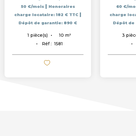
|
50 €/mois
Honoraires
60 €/mo
|
charge locataire: 182 € TTC
charge loc
Dépôt de garantie: 890 €
Dépôt de 
10
m²
1
pièce(s)
3
pièc
Réf :
1581