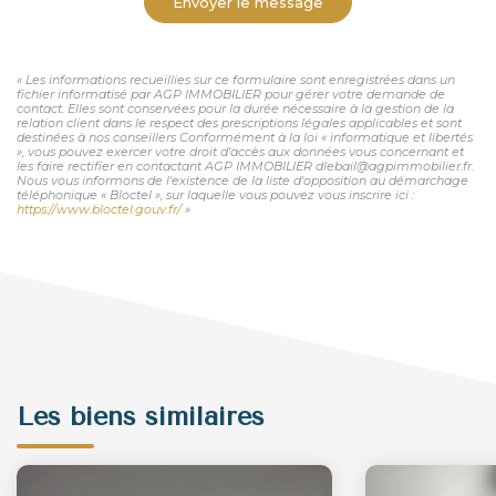
Envoyer le message
« Les informations recueillies sur ce formulaire sont enregistrées dans un
fichier informatisé par AGP IMMOBILIER pour gérer votre demande de
contact. Elles sont conservées pour la durée nécessaire à la gestion de la
relation client dans le respect des prescriptions légales applicables et sont
destinées à nos conseillers Conformément à la loi « informatique et libertés
», vous pouvez exercer votre droit d'accès aux données vous concernant et
les faire rectifier en contactant AGP IMMOBILIER dlebail@agpimmobilier.fr.
Nous vous informons de l'existence de la liste d'opposition au démarchage
téléphonique « Bloctel », sur laquelle vous pouvez vous inscrire ici :
https://www.bloctel.gouv.fr/
»
Les biens similaires