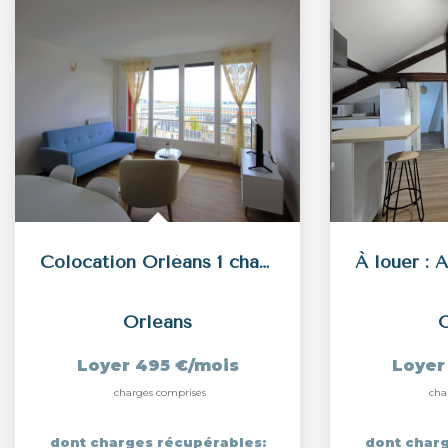
Colocation Orléans 1 chambre - Appartement 79 m2 - Proche...
Orleans
O
Loyer 495 €/mois
Loyer
charges comprises
cha
dont charges récupérables:
dont charg