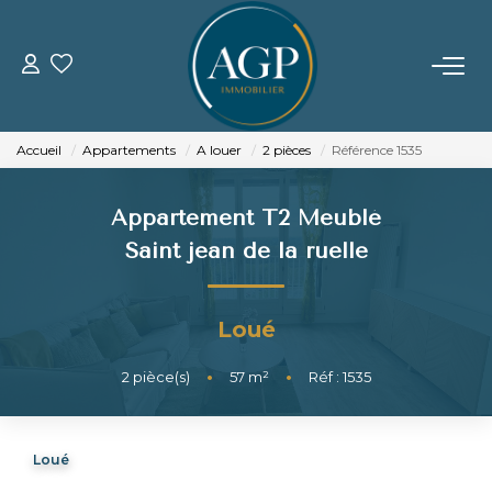
ACHETER
Accueil
Appartements
A louer
2 pièces
Référence 1535
VENDRE
Appartement T2 Meublé
Estimer Votre Bien
Saint jean de la ruelle
Nos Biens Vendus
Loué
LOUER
2
pièce(s)
•
57
m²
•
Réf : 1535
GERER
Loué
NOTRE AGENCE