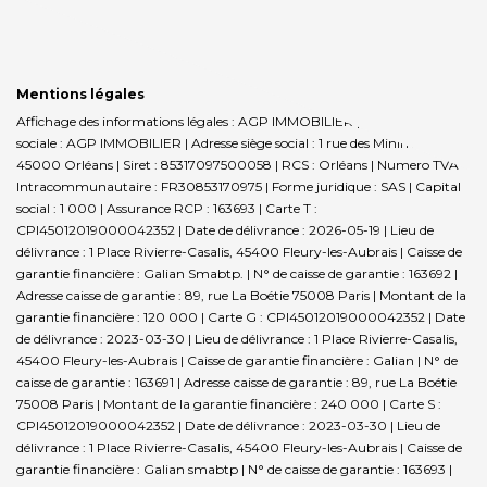
Mentions légales
Affichage des informations légales : AGP IMMOBILIER | Raison
sociale : AGP IMMOBILIER | Adresse siège social : 1 rue des Minimes -
45000 Orléans | Siret : 85317097500058 | RCS : Orléans | Numero TVA
Intracommunautaire : FR30853170975 | Forme juridique : SAS | Capital
social : 1 000 | Assurance RCP : 163693 |
Carte T :
CPI45012019000042352 | Date de délivrance : 2026-05-19 | Lieu de
délivrance : 1 Place Rivierre-Casalis, 45400 Fleury-les-Aubrais | Caisse de
garantie financière : Galian Smabtp. | N° de caisse de garantie : 163692 |
Adresse caisse de garantie : 89, rue La Boétie 75008 Paris | Montant de la
garantie financière : 120 000 | Carte G : CPI45012019000042352 | Date
de délivrance : 2023-03-30 | Lieu de délivrance : 1 Place Rivierre-Casalis,
45400 Fleury-les-Aubrais | Caisse de garantie financière : Galian | N° de
caisse de garantie : 163691 | Adresse caisse de garantie : 89, rue La Boétie
75008 Paris | Montant de la garantie financière : 240 000 | Carte S :
CPI45012019000042352 | Date de délivrance : 2023-03-30 | Lieu de
délivrance : 1 Place Rivierre-Casalis, 45400 Fleury-les-Aubrais | Caisse de
garantie financière : Galian smabtp | N° de caisse de garantie : 163693 |