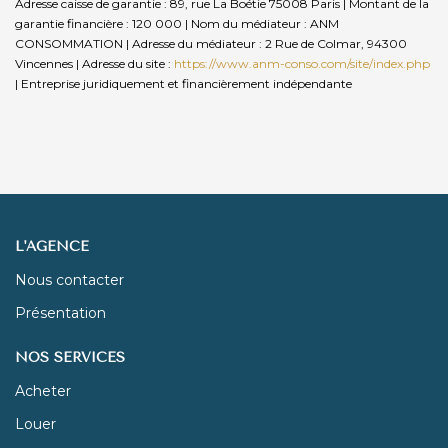
Adresse caisse de garantie : 89, rue La Boétie 75008 Paris | Montant de la
garantie financière : 120 000 | Nom du médiateur : ANM
CONSOMMATION | Adresse du médiateur : 2 Rue de Colmar, 94300
Vincennes | Adresse du site :
https://www.anm-conso.com/site/index.php
|
Entreprise juridiquement et financièrement indépendante
L'AGENCE
Nous contacter
Présentation
NOS SERVICES
Acheter
Louer