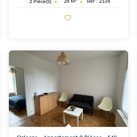
29
M²
Réf :
2339
2
Pièce(s)