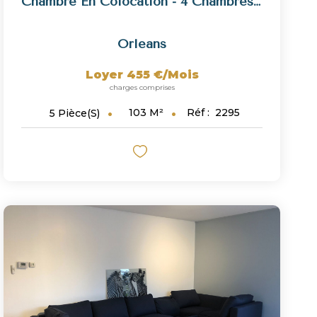
Chambre En Colocation - 4 Chambres - Boulevard De Châteaudun
Orleans
Loyer 455 €/mois
charges comprises
103
M²
Réf :
2295
5
Pièce(s)