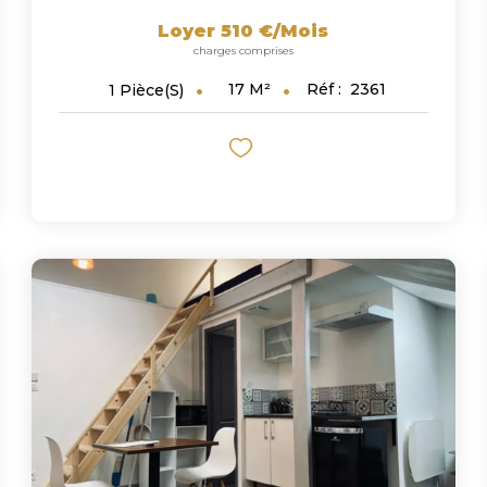
Loyer 510 €/mois
charges comprises
17
M²
Réf :
2361
1
Pièce(s)