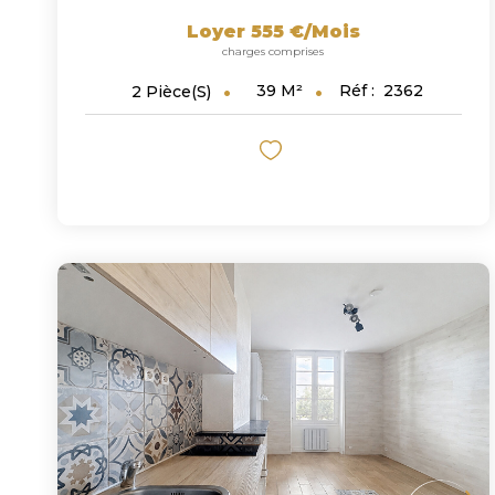
Loyer 555 €/mois
charges comprises
39
M²
Réf :
2362
2
Pièce(s)