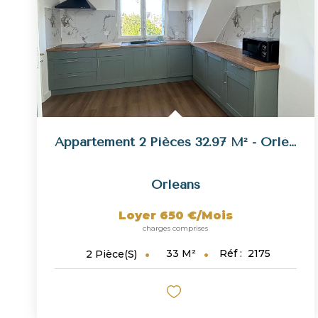
Appartement 2 Pièces 32.97 M² - Orléans Proche Coligny
Orleans
Loyer 650 €/mois
charges comprises
33
M²
Réf :
2175
2
Pièce(s)