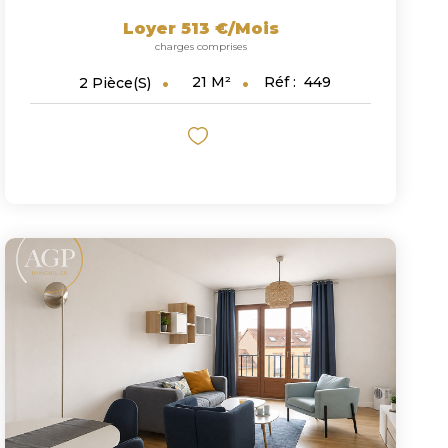
Loyer 513 €/mois
charges comprises
21
M²
Réf :
449
2
Pièce(s)