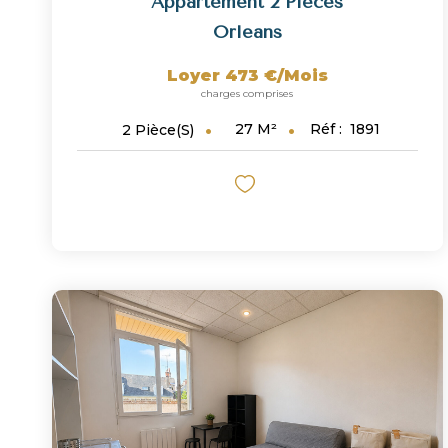
Appartement 2 Pièces
Orleans
Loyer 473 €/mois
charges comprises
27
M²
Réf :
1891
2
Pièce(s)