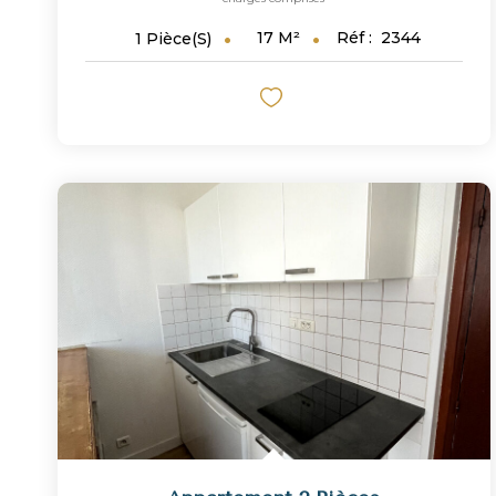
17
M²
Réf :
2344
1
Pièce(s)