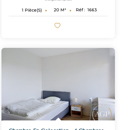
20
M²
Réf :
1663
1
Pièce(s)