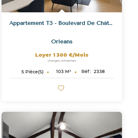
Appartement T5 - Boulevard De Châteaudun
Orleans
Loyer 1 300 €/mois
charges comprises
103
M²
Réf :
2338
5
Pièce(s)