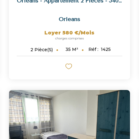
Orléans - Appartement 2 Pièces - 540 € HC
Orleans
Loyer 580 €/mois
charges comprises
35
M²
Réf :
1425
2
Pièce(s)