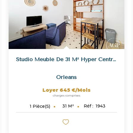
Studio Meublé De 31 M² Hyper Centre D'Orléans
Orleans
Loyer 645 €/mois
charges comprises
31
M²
Réf :
1943
1
Pièce(s)