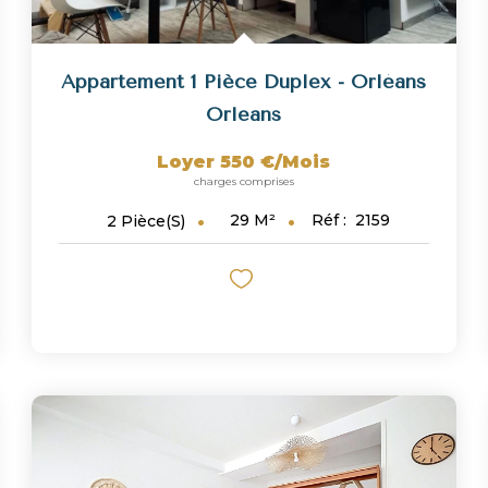
Appartement 1 Pièce Duplex - Orléans
Orleans
Loyer 550 €/mois
charges comprises
29
M²
Réf :
2159
2
Pièce(s)