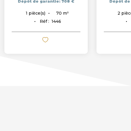
Dépôt de garantie: 708 €
Dépôt de 
70
m²
1
pièce(s)
2
pièc
Réf :
1446