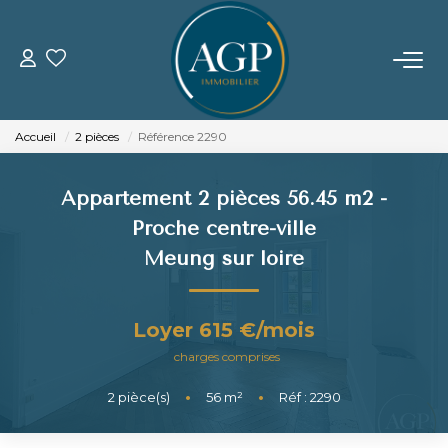
ACHETER
Accueil
2 pièces
Référence 2290
VENDRE
Appartement 2 pièces 56.45 m2 -
Estimer Votre Bien
Proche centre-ville
Nos Biens Vendus
Meung sur loire
LOUER
Loyer 615 €/mois
charges comprises
GERER
2
pièce(s)
•
56
m²
•
Réf : 2290
NOTRE AGENCE