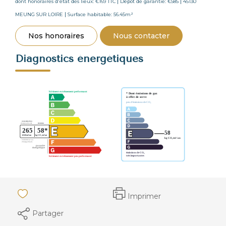
|
|
dont honoraires d'état des lieux: €169 TTC
Dépôt de garantie: €585
45130
|
MEUNG SUR LOIRE
Surface habitable: 56.45m²
Nos honoraires
Nous contacter
Diagnostics énergétiques
Imprimer
Partager