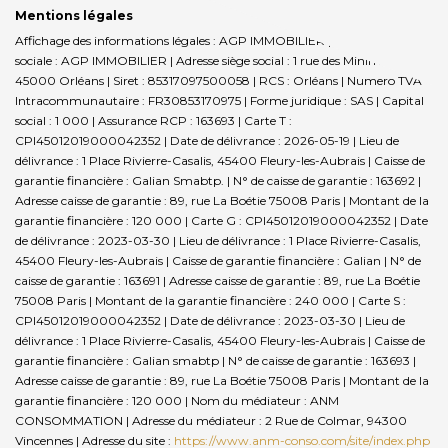
Mentions légales
Affichage des informations légales : AGP IMMOBILIER | Raison
sociale : AGP IMMOBILIER | Adresse siège social : 1 rue des Minimes -
45000 Orléans | Siret : 85317097500058 | RCS : Orléans | Numero TVA
Intracommunautaire : FR30853170975 | Forme juridique : SAS | Capital
social : 1 000 | Assurance RCP : 163693 |
Carte T :
CPI45012019000042352 | Date de délivrance : 2026-05-19 | Lieu de
délivrance : 1 Place Rivierre-Casalis, 45400 Fleury-les-Aubrais | Caisse de
garantie financière : Galian Smabtp. | N° de caisse de garantie : 163692 |
Adresse caisse de garantie : 89, rue La Boétie 75008 Paris | Montant de la
garantie financière : 120 000 | Carte G : CPI45012019000042352 | Date
de délivrance : 2023-03-30 | Lieu de délivrance : 1 Place Rivierre-Casalis,
45400 Fleury-les-Aubrais | Caisse de garantie financière : Galian | N° de
caisse de garantie : 163691 | Adresse caisse de garantie : 89, rue La Boétie
75008 Paris | Montant de la garantie financière : 240 000 | Carte S :
CPI45012019000042352 | Date de délivrance : 2023-03-30 | Lieu de
délivrance : 1 Place Rivierre-Casalis, 45400 Fleury-les-Aubrais | Caisse de
garantie financière : Galian smabtp | N° de caisse de garantie : 163693 |
Adresse caisse de garantie : 89, rue La Boétie 75008 Paris | Montant de la
garantie financière : 120 000 | Nom du médiateur : ANM
CONSOMMATION | Adresse du médiateur : 2 Rue de Colmar, 94300
Vincennes | Adresse du site :
https://www.anm-conso.com/site/index.php