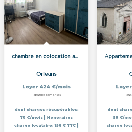
chambre en colocation appartement T4 meublé - Orléans sud
Orleans
O
Loyer 424 €/mois
Loyer
charges comprises
cha
dont charges récupérables:
dont charg
|
70 €/mois
Honoraires
50 €/mo
|
charge locataire: 156 € TTC
charge loc