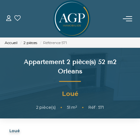
ACHETER
Accueil
2 pièces
Référence 571
VENDRE
Appartement 2 pièce(s) 52 m2
Estimer Votre Bien
Orléans
Nos Biens Vendus
Loué
LOUER
2
pièce(s)
•
51
m²
•
Réf : 571
GERER
Loué
NOTRE AGENCE