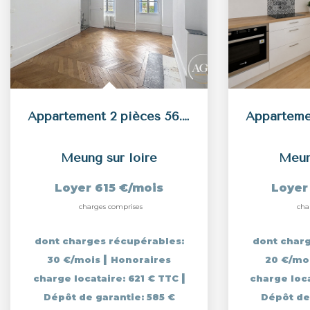
Appartement 2 pièces 56.45 m2 - Proche centre-ville
Meung sur loire
Meun
Loyer 615 €/mois
Loyer
charges comprises
cha
dont charges récupérables:
dont charg
|
30 €/mois
Honoraires
20 €/mo
|
charge locataire: 621 € TTC
charge loc
Dépôt de garantie: 585 €
Dépôt de