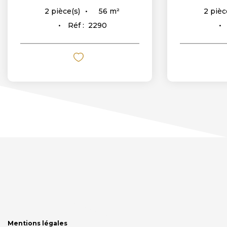
56
m²
2
pièce(s)
2
pièc
Réf :
2290
Mentions légales