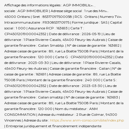
Affichage des informations légales : AGP IMMOBILIER | Raison
sociale : AGP IMMOBILIER | Adresse siège social : 1 rue des Minimes -
45000 Orléans | Siret : 85317097500058 | RCS : Orléans | Numero TVA
Intracommunautaire : FR30853170975 | Forme juridique : SAS | Capital
social : 1 000 | Assurance RCP : 163693 |
Carte T :
CPI45012019000042352 | Date de délivrance : 2026-05-19 | Lieu de
délivrance : 1 Place Rivierre-Casalis, 45400 Fleury-les-Aubrais | Caisse de
garantie financière : Galian Smabtp. | N° de caisse de garantie : 163692 |
Adresse caisse de garantie : 89, rue La Boétie 75008 Paris | Montant de la
garantie financière : 120 000 | Carte G : CPI45012019000042352 | Date
de délivrance : 2023-03-30 | Lieu de délivrance : 1 Place Rivierre-Casalis,
45400 Fleury-les-Aubrais | Caisse de garantie financière : Galian | N° de
caisse de garantie : 163691 | Adresse caisse de garantie : 89, rue La Boétie
75008 Paris | Montant de la garantie financière : 240 000 | Carte S :
CPI45012019000042352 | Date de délivrance : 2023-03-30 | Lieu de
délivrance : 1 Place Rivierre-Casalis, 45400 Fleury-les-Aubrais | Caisse de
garantie financière : Galian smabtp | N° de caisse de garantie : 163693 |
Adresse caisse de garantie : 89, rue La Boétie 75008 Paris | Montant de la
garantie financière : 120 000 | Nom du médiateur : ANM
CONSOMMATION | Adresse du médiateur : 2 Rue de Colmar, 94300
Vincennes | Adresse du site :
https://www.anm-conso.com/site/index.php
|
Entreprise juridiquement et financièrement indépendante