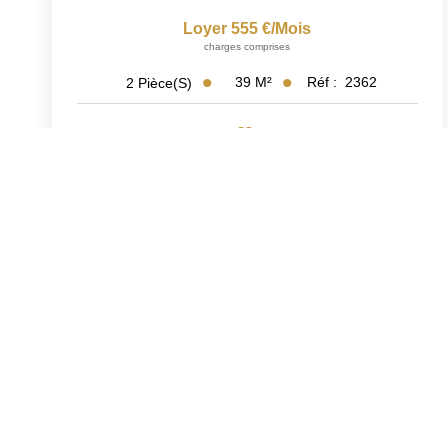
Loyer 555 €/mois
charges comprises
39
M²
Réf :
2362
2
Pièce(s)