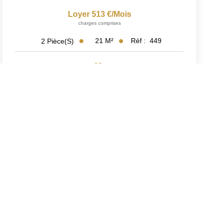
Loyer 513 €/mois
charges comprises
21
M²
Réf :
449
2
Pièce(s)