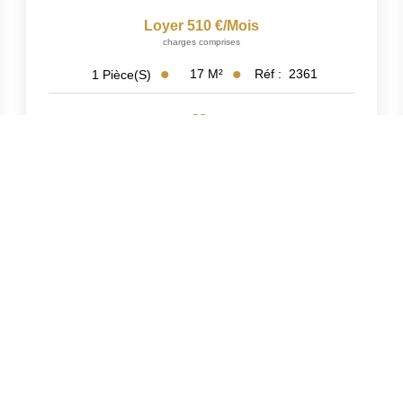
Loyer 510 €/mois
charges comprises
17
M²
Réf :
2361
1
Pièce(s)