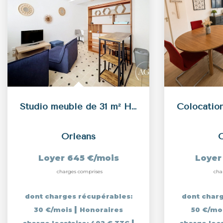
Studio meublé de 31 m² Hyper centre d'Orléans
Orleans
O
Loyer 645 €/mois
Loyer
charges comprises
cha
dont charges récupérables:
dont charg
|
30 €/mois
Honoraires
50 €/mo
|