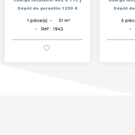
charge locataire: 402 € TTC
charge loc
Dépôt de garantie: 1 230 €
Dépôt de
31
m²
1
pièce(s)
5
pièc
Réf :
1943