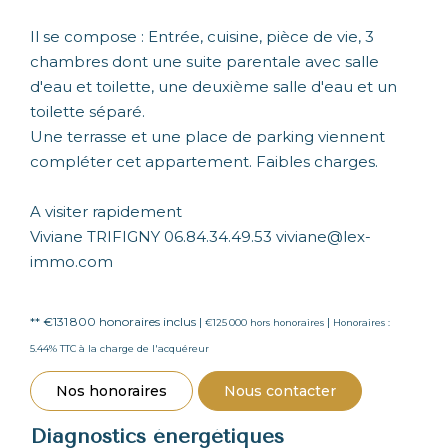
Il se compose : Entrée, cuisine, pièce de vie, 3
chambres dont une suite parentale avec salle
d'eau et toilette, une deuxième salle d'eau et un
toilette séparé.
Une terrasse et une place de parking viennent
compléter cet appartement. Faibles charges.
A visiter rapidement
Viviane TRIFIGNY 06.84.34.49.53 viviane@lex-
immo.com
** €131 800
honoraires inclus
|
|
€125 000
hors honoraires
Honoraires :
5.44% TTC à la charge de l'acquéreur
Nos honoraires
Nous contacter
Diagnostics énergétiques