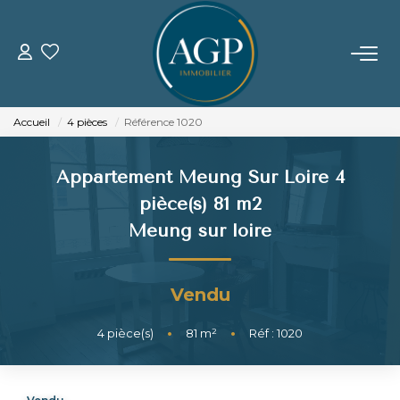
ACHETER
Accueil
4 pièces
Référence 1020
VENDRE
Appartement Meung Sur Loire 4
Estimer Votre Bien
pièce(s) 81 m2
Nos Biens Vendus
Meung sur loire
LOUER
Vendu
GERER
4
pièce(s)
•
81
m²
•
Réf : 1020
NOTRE AGENCE