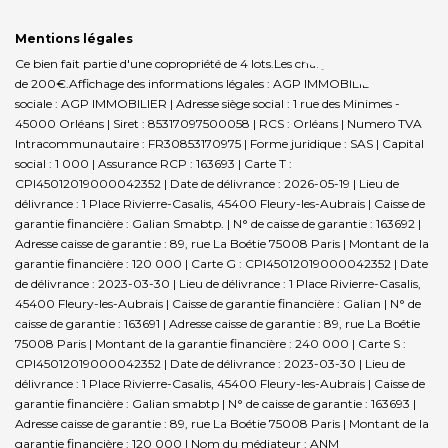
Mentions légales
Ce bien fait partie d'une copropriété de 4 lots.Les charges annuelles sont
de 200€.
Affichage des informations légales : AGP IMMOBILIER | Raison
sociale : AGP IMMOBILIER | Adresse siège social : 1 rue des Minimes -
45000 Orléans | Siret : 85317097500058 | RCS : Orléans | Numero TVA
Intracommunautaire : FR30853170975 | Forme juridique : SAS | Capital
social : 1 000 | Assurance RCP : 163693 |
Carte T :
CPI45012019000042352 | Date de délivrance : 2026-05-19 | Lieu de
délivrance : 1 Place Rivierre-Casalis, 45400 Fleury-les-Aubrais | Caisse de
garantie financière : Galian Smabtp. | N° de caisse de garantie : 163692 |
Adresse caisse de garantie : 89, rue La Boétie 75008 Paris | Montant de la
garantie financière : 120 000 | Carte G : CPI45012019000042352 | Date
de délivrance : 2023-03-30 | Lieu de délivrance : 1 Place Rivierre-Casalis,
45400 Fleury-les-Aubrais | Caisse de garantie financière : Galian | N° de
caisse de garantie : 163691 | Adresse caisse de garantie : 89, rue La Boétie
75008 Paris | Montant de la garantie financière : 240 000 | Carte S :
CPI45012019000042352 | Date de délivrance : 2023-03-30 | Lieu de
délivrance : 1 Place Rivierre-Casalis, 45400 Fleury-les-Aubrais | Caisse de
garantie financière : Galian smabtp | N° de caisse de garantie : 163693 |
Adresse caisse de garantie : 89, rue La Boétie 75008 Paris | Montant de la
garantie financière : 120 000 | Nom du médiateur : ANM